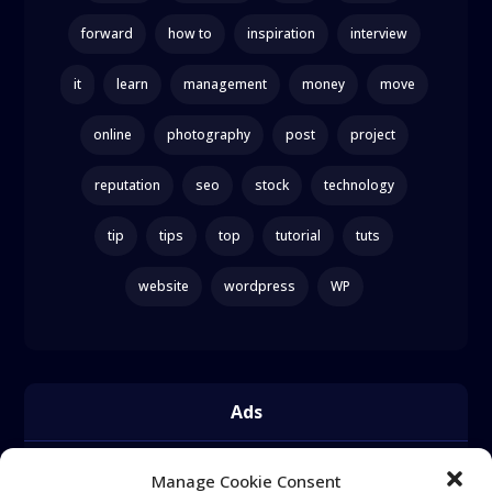
forward
how to
inspiration
interview
it
learn
management
money
move
online
photography
post
project
reputation
seo
stock
technology
tip
tips
top
tutorial
tuts
website
wordpress
WP
Ads
Manage Cookie Consent