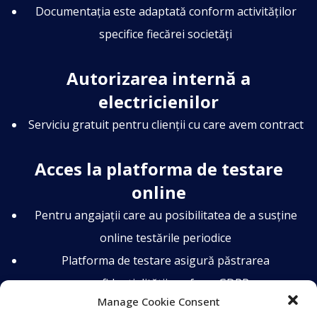
Documentația este adaptată conform activităților
specifice fiecărei societăți
Autorizarea internă a
electricienilor
Serviciu gratuit pentru clienții cu care avem contract
Acces la platforma de testare
online
Pentru angajații care au posibilitatea de a susține
online testările periodice
Platforma de testare asigură păstrarea
confidențialității conform GDPR
Manage Cookie Consent
Metodă modernă de instruire și de verificare a