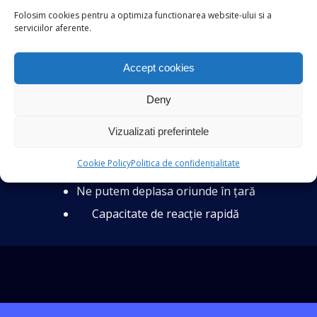
cunoștințelor
Folosim cookies pentru a optimiza functionarea website-ului si a
serviciilor aferente.
Cercetarea accidentelor de muncă
Accept cookies
Tarif redus pentru clienții cu care avem contract
Experiență și disponibilitate
Deny
Vizualizati preferintele
Logistică, mobilitate
Cookie Policy
Politica de confidențialitate
Disponibilitate 24/24
Ne putem deplasa oriunde în țară
Capacitate de reacție rapidă