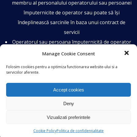
membru al personalului operatorului sau persoanei
împuternicite de operator sau poate să își
îndeplinească sarcinile în baza unui contract de
servicii
Operatorul sau persoana împuternicită de operator
publică datele de contact ale responsabilului cu
Manage Cookie Consent
protecția datelor și le comunică autorității de
Folosim cookies pentru a optimiza functionarea website-ului si a
supraveghere
serviciilor aferente.
Accept cookies
Sarcinile responsabilului cu protecția
Deny
datelor
Vizualizati preferintele
Informarea și consilierea operatorului, sau a
Cookie Policy
Politica de confidențialitate
persoanei împuternicite de operator, precum și a