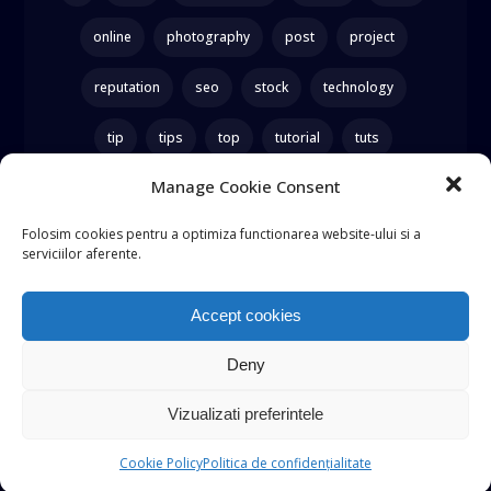
online
photography
post
project
reputation
seo
stock
technology
tip
tips
top
tutorial
tuts
Manage Cookie Consent
website
wordpress
WP
Folosim cookies pentru a optimiza functionarea website-ului si a
serviciilor aferente.
Ads
Accept cookies
Deny
Vizualizati preferintele
Cookie Policy
Politica de confidențialitate