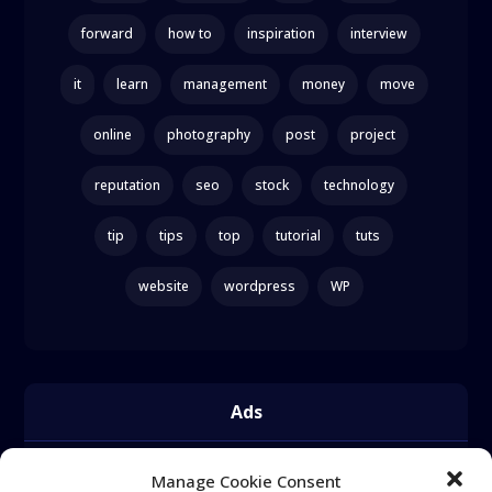
forward
how to
inspiration
interview
it
learn
management
money
move
online
photography
post
project
reputation
seo
stock
technology
tip
tips
top
tutorial
tuts
website
wordpress
WP
Ads
Manage Cookie Consent