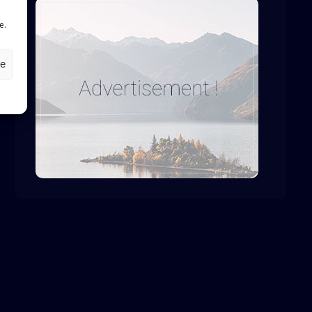
e.
le