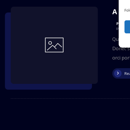
A Tr
Fol
Prodav
09/06/20
Quisque 
Donec so
orci port
Re