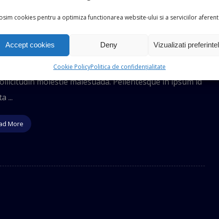
ip to the Unknown
osim cookies pentru a optimiza functionarea website-ului si a serviciilor aferent
Accept cookies
Deny
Vizualizati preferinte
17
velit nisi, pretium ut lacinia in, elementum id enim.
Cookie Policy
Politica de confidențialitate
llicitudin molestie malesuada. Pellentesque in ipsum id
a ...
ad More