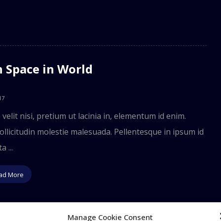
 Space in World
17
velit nisi, pretium ut lacinia in, elementum id enim.
llicitudin molestie malesuada. Pellentesque in ipsum id
a ...
ad More
Manage Cookie Consent