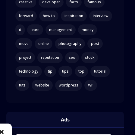
creative
developer
facts
famous
forward
how to
inspiration
interview
it
learn
management
money
move
online
photography
post
project
reputation
seo
stock
technology
tip
tips
top
tutorial
tuts
website
wordpress
WP
Ads