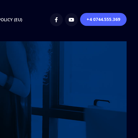
+4 0744.555.369
OLICY (EU)