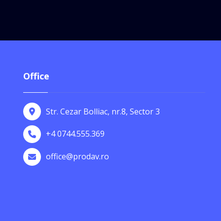
Office
Str. Cezar Bolliac, nr.8, Sector 3
+4 0744.555.369
office@prodav.ro