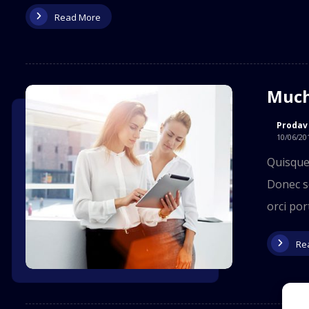
Read More
Much
Prodav
10/06/20
Quisque 
Donec so
orci port
Re