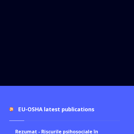
EU-OSHA latest publications
Rezumat - Riscurile psihosociale în