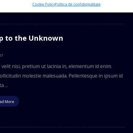
Cookie Policy
Politica de confidențialitate
ip to the Unknown
17
velit nisi, pretium ut lacinia in, elementum id enim.
llicitudin molestie malesuada. Pellentesque in ipsum id
a ...
ad More