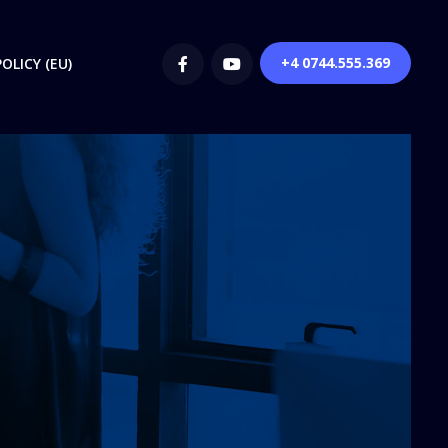
+4 0744.555.369
OLICY (EU)