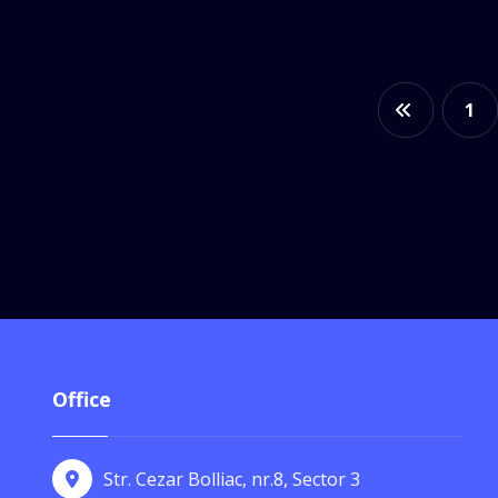
1
Office
Str. Cezar Bolliac, nr.8, Sector 3