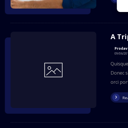
A Tr
Prodav
09/06/20
Quisque 
Donec so
orci port
Re