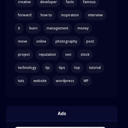
creative
developer
facts
famous
forward
how to
inspiration
interview
it
learn
management
money
move
online
photography
post
project
reputation
seo
stock
technology
tip
tips
top
tutorial
tuts
website
wordpress
WP
Ads