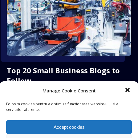
Top 20 Small Business Blogs to
Follow
Manage Cookie Consent
Prodav
01/06/2018
Folosim cookies pentru a optimiza functionarea website-ului si a
Lorem ipsum dolor sit amet, consectetur adipiscing
serviciilor aferente.
elit. Cras molestie blandit lobortis. Curabitur feugiat
Accept cookies
laoreet odio, sit amet tincidunt sem ...