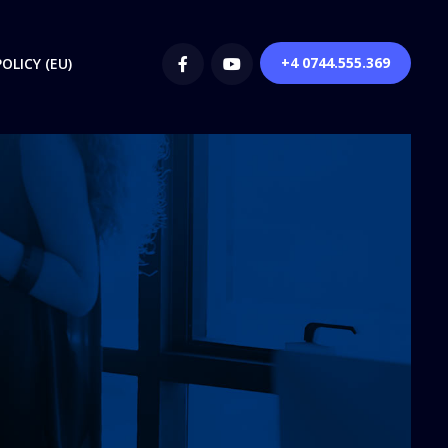
+4 0744.555.369
OLICY (EU)