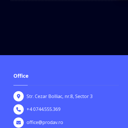
Office
Str. Cezar Bolliac, nr.8, Sector 3
+4 0744.555.369
office@prodav.ro