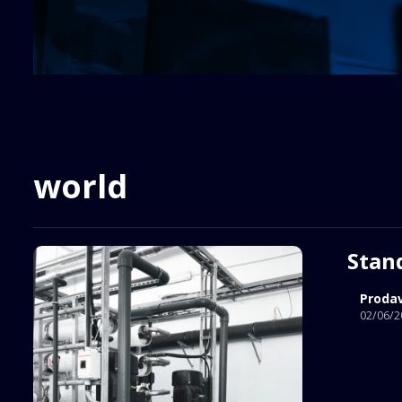
world
Stan
Proda
02/06/2