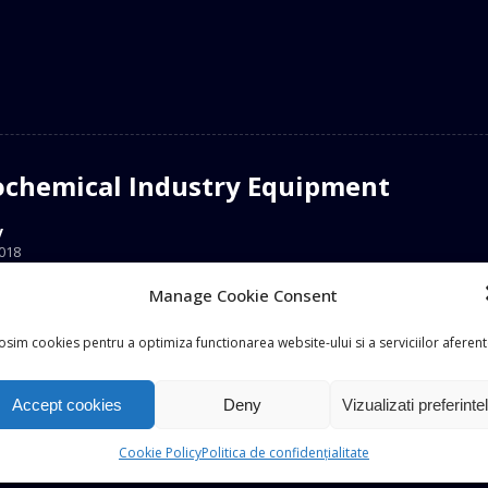
ochemical Industry Equipment
v
018
Manage Cookie Consent
osim cookies pentru a optimiza functionarea website-ului si a serviciilor aferent
Accept cookies
Deny
Vizualizati preferinte
Cookie Policy
Politica de confidențialitate