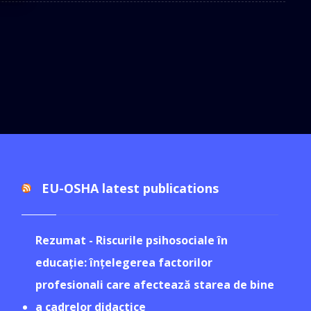
EU-OSHA latest publications
Rezumat - Riscurile psihosociale în
educație: înțelegerea factorilor
profesionali care afectează starea de bine
a cadrelor didactice