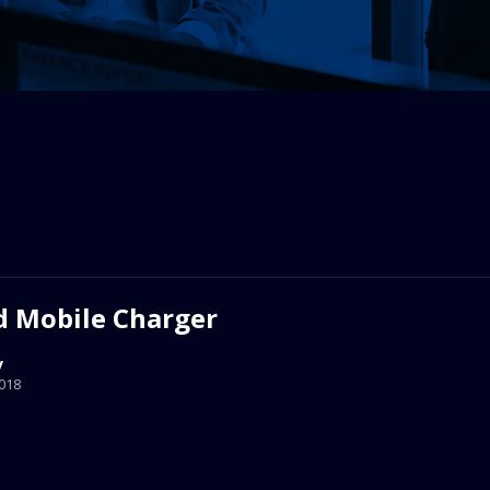
d Mobile Charger
v
018