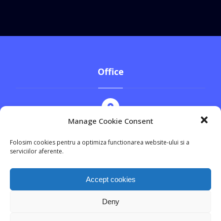
Office
Manage Cookie Consent
Str. Cezar Bolliac, nr.8, Sector 3
Folosim cookies pentru a optimiza functionarea website-ului si a
serviciilor aferente.
+4 0744.555.369
Accept cookies
Deny
office@prodav.ro