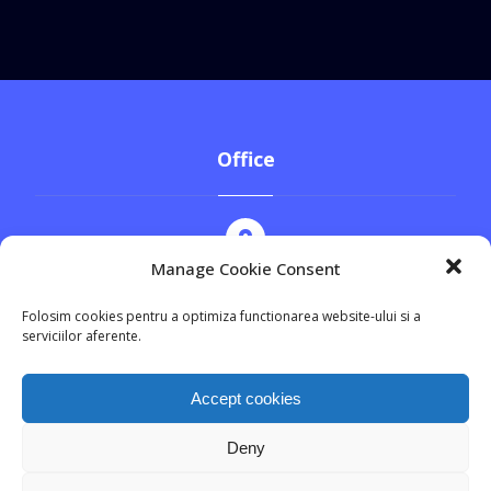
Office
Manage Cookie Consent
Str. Cezar Bolliac, nr.8, Sector 3
Folosim cookies pentru a optimiza functionarea website-ului si a
serviciilor aferente.
+4 0744.555.369
Accept cookies
Deny
office@prodav.ro