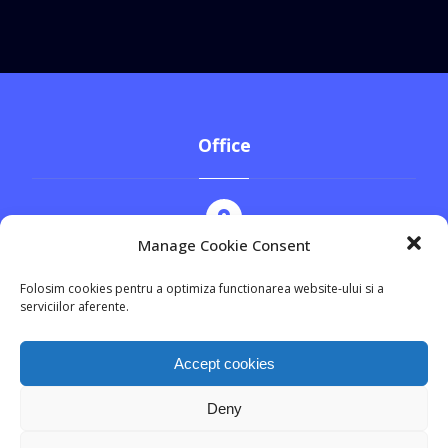
Office
Manage Cookie Consent
Str. Cezar Bolliac, nr.8, Sector 3
Folosim cookies pentru a optimiza functionarea website-ului si a
serviciilor aferente.
+4 0744.555.369
Accept cookies
Deny
office@prodav.ro