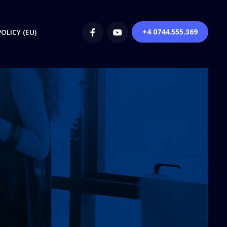
+4 0744.555.369
OLICY (EU)