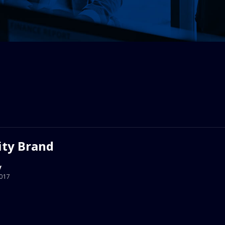
ity Brand
v
017