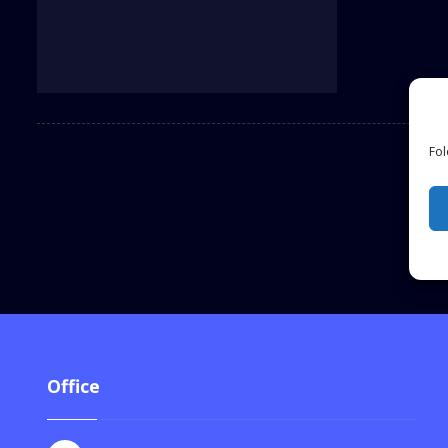
Fol
Office