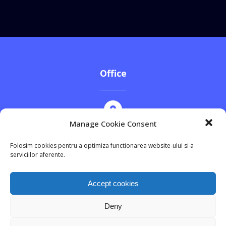
Office
Manage Cookie Consent
Str. Cezar Bolliac, nr.8, Sector 3
Folosim cookies pentru a optimiza functionarea website-ului si a
serviciilor aferente.
+4 0744.555.369
Accept cookies
Deny
office@prodav.ro